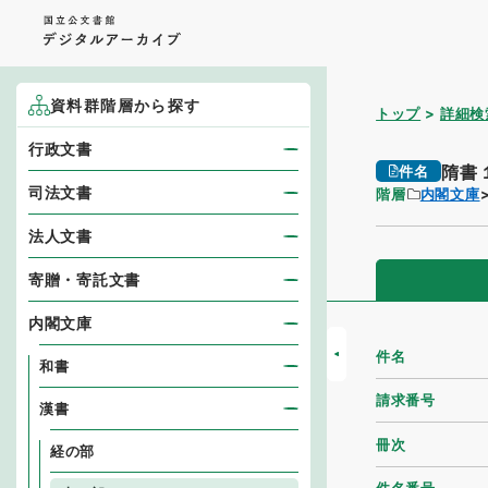
資料群階層から探す
トップ
詳細検
行政文書
隋書
件名
司法文書
階層
内閣文庫
法人文書
寄贈・寄託文書
内閣文庫
件名
和書
請求番号
漢書
冊次
経の部