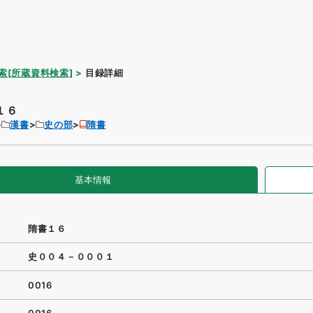
索[所蔵資料検索]
目録詳細
１６
漢書
史の部
隋書
基本情報
隋書１６
史００４－０００１
0016