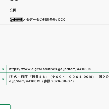
0016
公開
メタデータの利用条件: CC0
https://www.digital.archives.go.jp/item/4416019
[件名・細目]
「
隋書１６
」
（
史００４－０００１-0016
）
、
国立公
o.jp/item/4416019
（
参照
2026-08-07
）