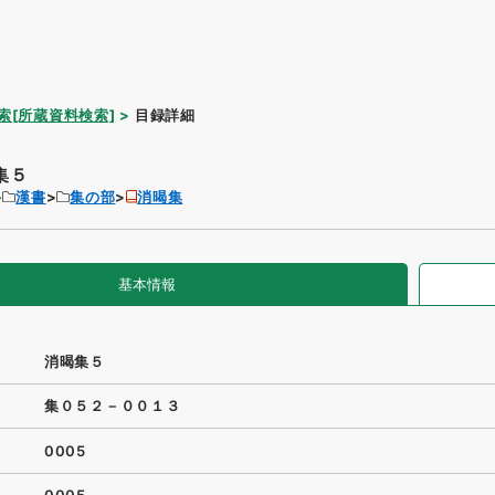
索[所蔵資料検索]
目録詳細
集５
漢書
集の部
消暍集
基本情報
消暍集５
集０５２－００１３
0005