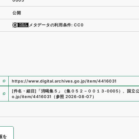
0005
公開
メタデータの利用条件: CC0
https://www.digital.archives.go.jp/item/4416031
[件名・細目]
「
消暍集５
」
（
集０５２－００１３-0005
）
、
国立
o.jp/item/4416031
（
参照
2026-08-07
）
報を