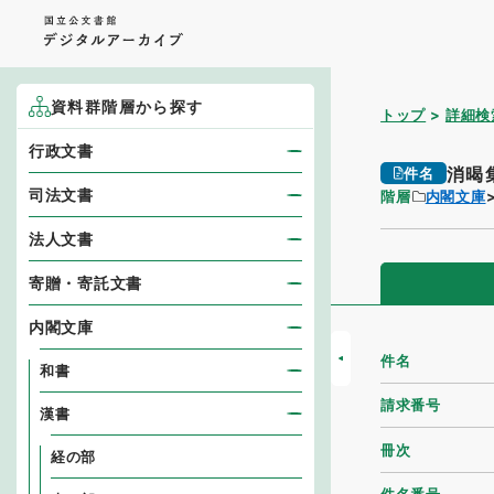
資料群階層から探す
トップ
詳細検
行政文書
消暍
件名
司法文書
階層
内閣文庫
法人文書
寄贈・寄託文書
内閣文庫
件名
和書
請求番号
漢書
冊次
経の部