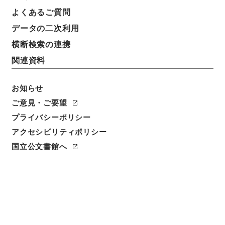
よくあるご質問
データの二次利用
横断検索の連携
関連資料
お知らせ
ご意見・ご要望
閲覧
プライバシーポリシー
件名
アクセシビリティポリシー
消暍集１０
国立公文書館へ
請求番号
集０５２－００１３
冊次
0010