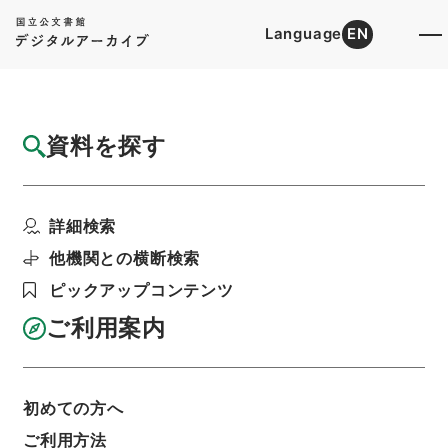
Language
EN
トップ
詳細検索[所蔵資料検索]
目録詳細
資料を探す
件名
消暍集１０
詳細検索
階層
内閣文庫
漢書
集の部
消暍集
利用請求書印刷
他機関との横断検索
ピックアップコンテンツ
ご利用案内
基本情報
全ての情報
初めての方へ
ご利用方法