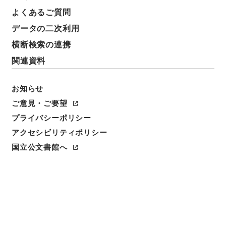
よくあるご質問
データの二次利用
横断検索の連携
関連資料
お知らせ
閲覧
ご意見・ご要望
プライバシーポリシー
件名
アクセシビリティポリシー
新刊性理大全９
国立公文書館へ
請求番号
子００５－０００３
冊次
0009