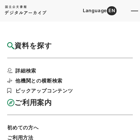
Language
EN
トップ
詳細検索[所蔵資料検索]
目録詳細
資料を探す
件名
新刊性理大全９
詳細検索
階層
内閣文庫
漢書
子の部
新刊性理大全
利用請求書印刷
他機関との横断検索
ピックアップコンテンツ
ご利用案内
基本情報
全ての情報
初めての方へ
ご利用方法