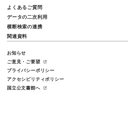
よくあるご質問
データの二次利用
横断検索の連携
関連資料
お知らせ
ご意見・ご要望
閲覧
プライバシーポリシー
アクセシビリティポリシー
件名
孝経衍義１
国立公文書館へ
請求番号
子００９－００１３
冊次
0001