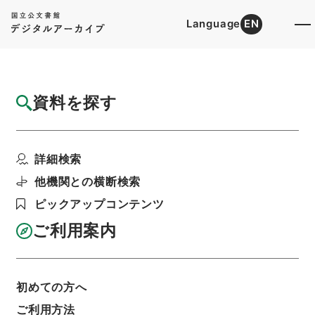
Language
EN
トップ
詳細検索[所蔵資料検索]
目録詳細
資料を探す
件名
孝経衍義１
詳細検索
階層
内閣文庫
漢書
子の部
孝経衍義
利用請求書印刷
他機関との横断検索
ピックアップコンテンツ
ご利用案内
基本情報
全ての情報
初めての方へ
ご利用方法