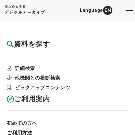
Language
EN
トップ
詳細検索[所蔵資料検索]
目録詳細
資料を探す
件名
焦太史編輯国朝献徴録２１
詳細検索
階層
内閣文庫
漢書
史の部
焦太史編輯国朝献徴録
他機関との横断検索
利用請求書印刷
ピックアップコンテンツ
ご利用案内
基本情報
全ての情報
初めての方へ
ご利用方法