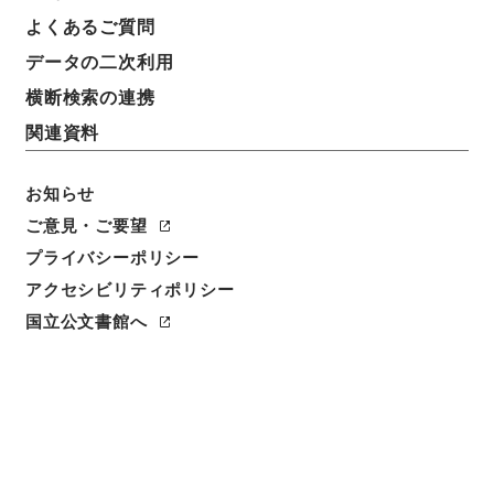
よくあるご質問
データの二次利用
横断検索の連携
関連資料
お知らせ
ご意見・ご要望
プライバシーポリシー
閲覧
アクセシビリティポリシー
国立公文書館へ
件名
焦太史編輯国朝献徴録２１
請求番号
史０７１－０００１
冊次