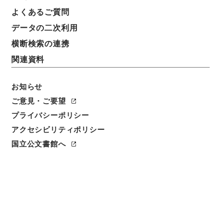
よくあるご質問
データの二次利用
横断検索の連携
関連資料
お知らせ
ご意見・ご要望
プライバシーポリシー
閲覧
アクセシビリティポリシー
国立公文書館へ
件名
焦太史編輯国朝献徴録３２
請求番号
史０７１－０００１
冊次