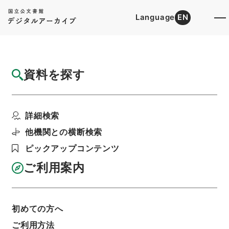
Language
EN
トップ
詳細検索[所蔵資料検索]
目録詳細
資料を探す
件名
焦太史編輯国朝献徴録３２
詳細検索
階層
内閣文庫
漢書
史の部
焦太史編輯国朝献徴録
他機関との横断検索
利用請求書印刷
ピックアップコンテンツ
ご利用案内
基本情報
全ての情報
初めての方へ
ご利用方法