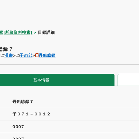
索[所蔵資料検索]
目録詳細
総録７
漢書
子の部
丹鉛総録
基本情報
丹鉛総録７
子０７１－００１２
0007