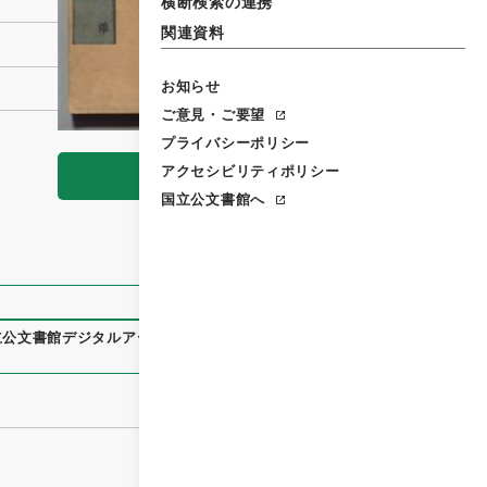
横断検索の連携
関連資料
お知らせ
ご意見・ご要望
プライバシーポリシー
アクセシビリティポリシー
閲覧
国立公文書館へ
立公文書館デジタルアーカイブ
、
https://www.digital.archive