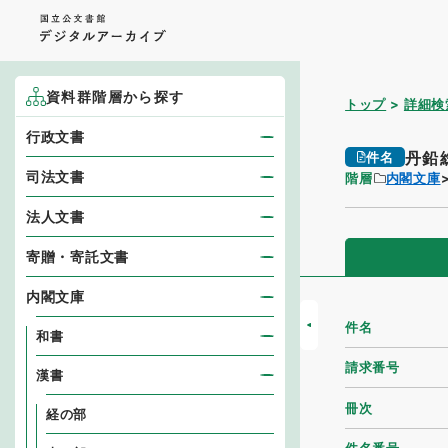
資料群階層から探す
トップ
詳細検
行政文書
丹鉛
件名
司法文書
階層
内閣文庫
法人文書
寄贈・寄託文書
内閣文庫
件名
和書
請求番号
漢書
冊次
経の部