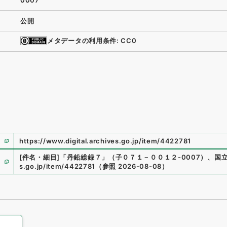
0007
公開
メタデータの利用条件: CC0
https://www.digital.archives.go.jp/item/4422781
[件名・細目]
「
丹鉛総録７
」
（
子０７１－００１２-0007
）
、
国
s.go.jp/item/4422781
（
参照
2026-08-08
）