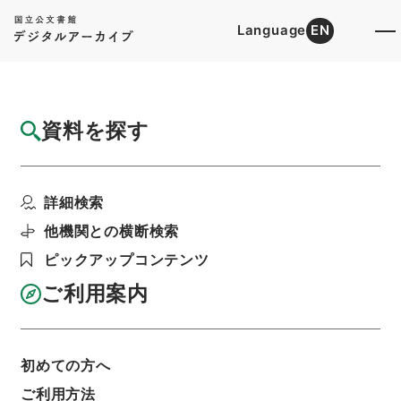
Language
EN
トップ
詳細検索[所蔵資料検索]
目録詳細
資料を探す
件名
聖学格物通２
詳細検索
階層
内閣文庫
漢書
子の部
聖学格物通
利用請求書印刷
他機関との横断検索
ピックアップコンテンツ
ご利用案内
基本情報
全ての情報
初めての方へ
ご利用方法