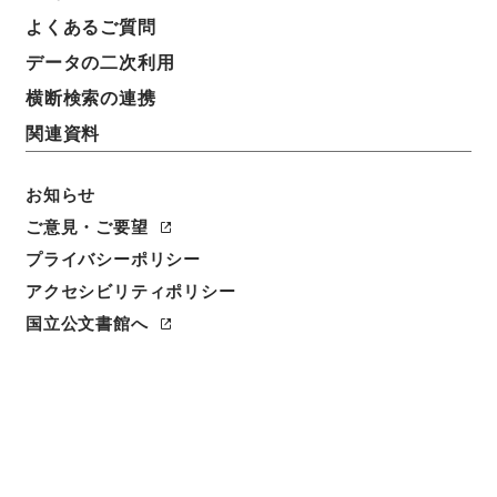
よくあるご質問
データの二次利用
横断検索の連携
関連資料
お知らせ
ご意見・ご要望
閲覧
プライバシーポリシー
件名
アクセシビリティポリシー
聖学格物通２
国立公文書館へ
請求番号
子０７５－００１０
冊次
0002