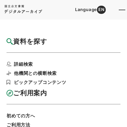
Language
EN
トップ
詳細検索[所蔵資料検索]
目録詳細
資料を探す
件名
聖学格物通７
詳細検索
階層
内閣文庫
漢書
子の部
聖学格物通
利用請求書印刷
他機関との横断検索
ピックアップコンテンツ
ご利用案内
基本情報
全ての情報
初めての方へ
ご利用方法