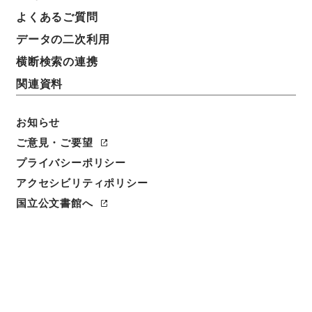
よくあるご質問
データの二次利用
横断検索の連携
関連資料
お知らせ
ご意見・ご要望
閲覧
プライバシーポリシー
件名
アクセシビリティポリシー
聖学格物通７
国立公文書館へ
請求番号
子０７５－００１０
冊次
0007