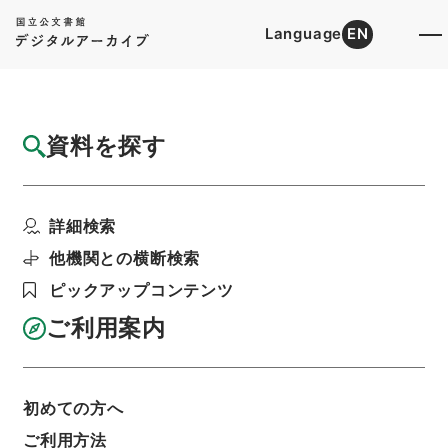
Language
EN
トップ
詳細検索[所蔵資料検索]
目録詳細
資料を探す
件名
聖学格物通９
詳細検索
階層
内閣文庫
漢書
子の部
聖学格物通
利用請求書印刷
他機関との横断検索
ピックアップコンテンツ
ご利用案内
基本情報
全ての情報
初めての方へ
ご利用方法