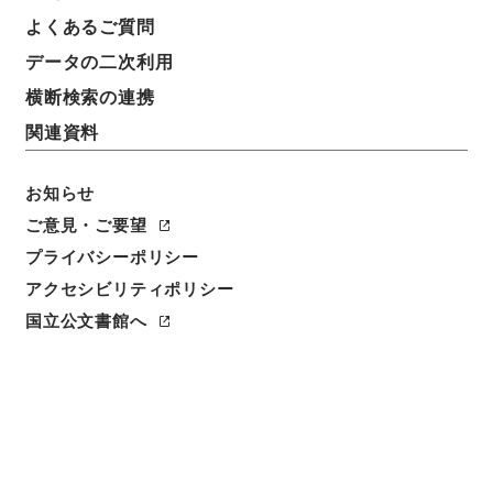
よくあるご質問
データの二次利用
横断検索の連携
関連資料
お知らせ
ご意見・ご要望
閲覧
プライバシーポリシー
件名
アクセシビリティポリシー
聖学格物通９
国立公文書館へ
請求番号
子０７５－００１０
冊次
0009