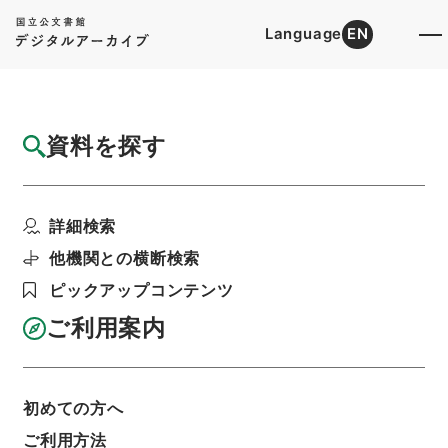
Language
EN
トップ
詳細検索[所蔵資料検索]
目録詳細
資料を探す
件名
李氏焚余２
詳細検索
階層
内閣文庫
漢書
集の部
李氏焚余
利用請求書印刷
他機関との横断検索
ピックアップコンテンツ
ご利用案内
基本情報
全ての情報
初めての方へ
ご利用方法