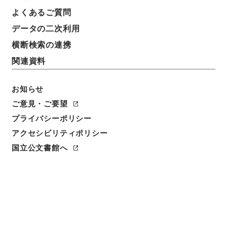
よくあるご質問
データの二次利用
横断検索の連携
関連資料
お知らせ
ご意見・ご要望
閲覧
プライバシーポリシー
アクセシビリティポリシー
件名
国立公文書館へ
李氏焚余２
請求番号
集０２８－００１０
冊次
0002