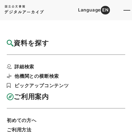
Language
EN
トップ
詳細検索[所蔵資料検索]
目録詳細
資料を探す
件名
天中記６
詳細検索
階層
内閣文庫
漢書
子の部
天中記
利用請求書印刷
他機関との横断検索
ピックアップコンテンツ
ご利用案内
基本情報
全ての情報
初めての方へ
ご利用方法