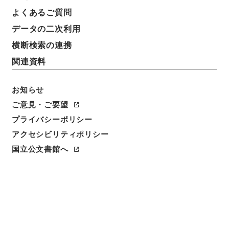
よくあるご質問
データの二次利用
横断検索の連携
関連資料
お知らせ
ご意見・ご要望
閲覧
プライバシーポリシー
アクセシビリティポリシー
件名
天中記６
国立公文書館へ
請求番号
子１２６－０００２
冊次
0006