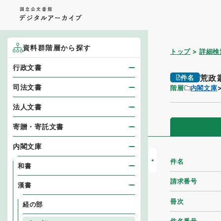
資料群階層から探す
トップ
詳細検
行政文書
荒政
件名
司法文書
階層
内閣文庫
法人文書
寄贈・寄託文書
内閣文庫
件名
和書
請求番号
漢書
冊次
経の部