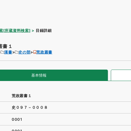
索[所蔵資料検索]
目録詳細
叢書１
漢書
史の部
荒政叢書
基本情報
荒政叢書１
史０９７－０００８
0001