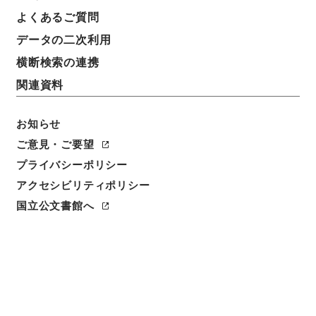
よくあるご質問
データの二次利用
横断検索の連携
関連資料
お知らせ
ご意見・ご要望
閲覧
プライバシーポリシー
件名
アクセシビリティポリシー
消暍集１４
国立公文書館へ
請求番号
集０５２－００１３
冊次
0014