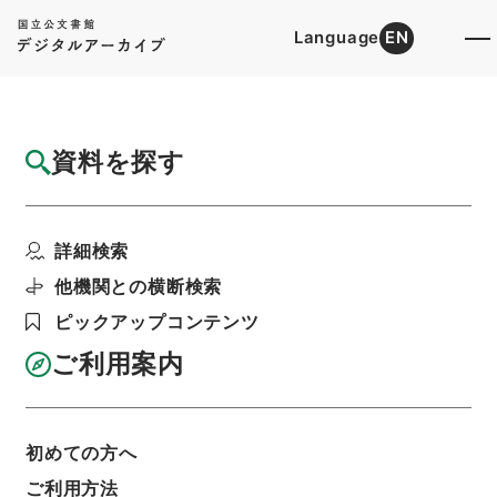
Language
EN
トップ
詳細検索[所蔵資料検索]
目録詳細
資料を探す
件名
消暍集１４
詳細検索
階層
内閣文庫
漢書
集の部
消暍集
利用請求書印刷
他機関との横断検索
ピックアップコンテンツ
ご利用案内
基本情報
全ての情報
初めての方へ
ご利用方法