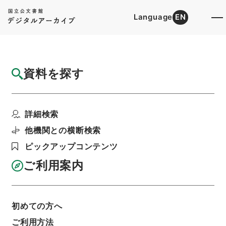
Language
EN
トップ
詳細検索[所蔵資料検索]
目録詳細
資料を探す
件名
消暍集１７
詳細検索
階層
内閣文庫
漢書
集の部
消暍集
利用請求書印刷
他機関との横断検索
ピックアップコンテンツ
ご利用案内
基本情報
全ての情報
初めての方へ
ご利用方法