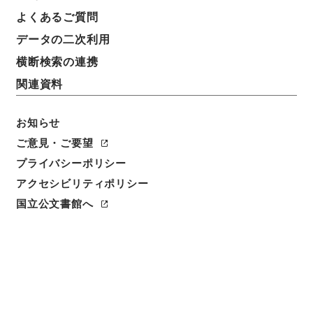
よくあるご質問
データの二次利用
横断検索の連携
関連資料
お知らせ
ご意見・ご要望
閲覧
プライバシーポリシー
件名
アクセシビリティポリシー
消暍集１７
国立公文書館へ
請求番号
集０５２－００１３
冊次
0017