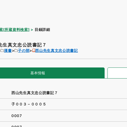
索[所蔵資料検索]
目録詳細
先生真文忠公読書記７
漢書
子の部
西山先生真文忠公読書記
基本情報
西山先生真文忠公読書記７
子００３－０００５
0007