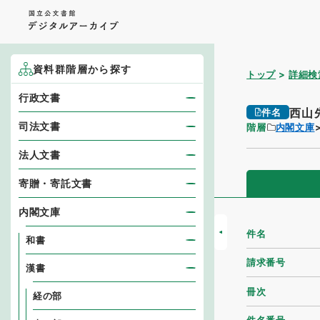
資料群階層から探す
トップ
詳細検
行政文書
西山
件名
司法文書
階層
内閣文庫
法人文書
寄贈・寄託文書
内閣文庫
件名
和書
請求番号
漢書
冊次
経の部