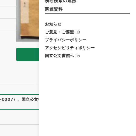
横断検索の連携
関連資料
お知らせ
ご意見・ご要望
プライバシーポリシー
アクセシビリティポリシー
閲覧
国立公文書館へ
0007
）
、
国立公文書館デジタルアーカイブ
、
https://www.d