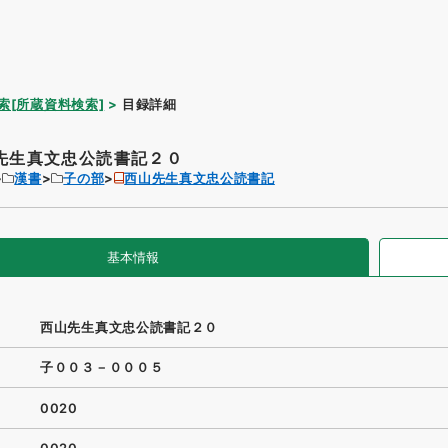
索[所蔵資料検索]
目録詳細
先生真文忠公読書記２０
漢書
子の部
西山先生真文忠公読書記
基本情報
西山先生真文忠公読書記２０
子００３－０００５
0020