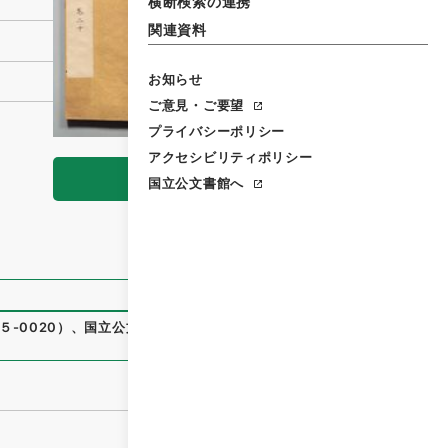
横断検索の連携
関連資料
お知らせ
ご意見・ご要望
プライバシーポリシー
アクセシビリティポリシー
閲覧
国立公文書館へ
-0020
）
、
国立公文書館デジタルアーカイブ
、
https://ww