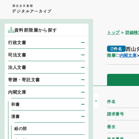
資料群階層から探す
トップ
詳細検
行政文書
西山
件名
司法文書
階層
内閣文庫
法人文書
寄贈・寄託文書
内閣文庫
件名
和書
請求番号
漢書
冊次
経の部