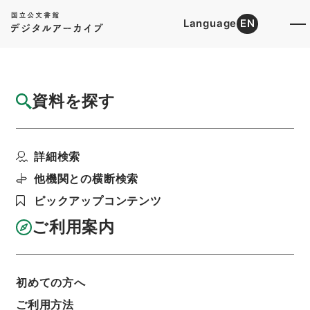
Language
EN
トップ
詳細検索[所蔵資料検索]
目録詳細
資料を探す
件名
西山先生真文忠公読書記１９
詳細検索
階層
内閣文庫
漢書
子の部
西山先生真文忠公読書記
他機関との横断検索
利用請求書印刷
ピックアップコンテンツ
ご利用案内
基本情報
全ての情報
初めての方へ
ご利用方法