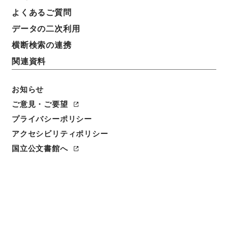
よくあるご質問
データの二次利用
横断検索の連携
関連資料
お知らせ
ご意見・ご要望
プライバシーポリシー
アクセシビリティポリシー
閲覧
国立公文書館へ
件名
西山先生真文忠公読書記１９
請求番号
子００３－０００５