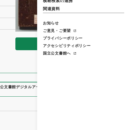
横断検索の連携
関連資料
お知らせ
ご意見・ご要望
プライバシーポリシー
閲覧
アクセシビリティポリシー
国立公文書館へ
立公文書館デジタルアーカイブ
、
https://www.digital.archive