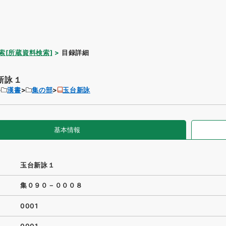
索[所蔵資料検索]
目録詳細
新詠１
漢書
集の部
玉台新詠
基本情報
玉台新詠１
集０９０－０００８
0001