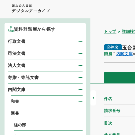
資料群階層から探す
トップ
詳細検
行政文書
玉台
件名
司法文書
階層
内閣文庫
法人文書
寄贈・寄託文書
内閣文庫
件名
和書
請求番号
漢書
冊次
経の部