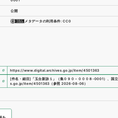
0001
公開
メタデータの利用条件: CC0
https://www.digital.archives.go.jp/item/4501363
[件名・細目]
「
玉台新詠１
」
（
集０９０－０００８-0001
）
、
国
s.go.jp/item/4501363
（
参照
2026-08-06
）
報を