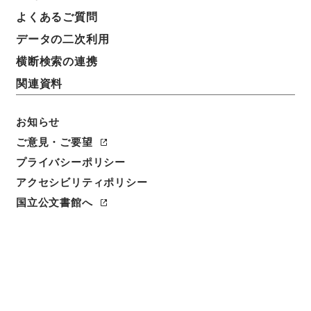
よくあるご質問
データの二次利用
横断検索の連携
関連資料
お知らせ
ご意見・ご要望
閲覧
プライバシーポリシー
アクセシビリティポリシー
件名
玉台新詠３
国立公文書館へ
請求番号
集０９０－０００８
冊次
0003