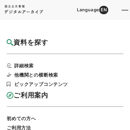
Language
EN
トップ
詳細検索[所蔵資料検索]
目録詳細
資料を探す
件名
玉台新詠３
詳細検索
階層
内閣文庫
漢書
集の部
玉台新詠
利用請求書印刷
他機関との横断検索
ピックアップコンテンツ
ご利用案内
基本情報
全ての情報
初めての方へ
ご利用方法