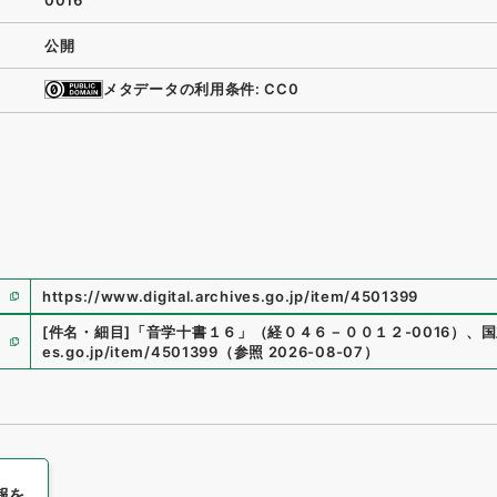
0016
公開
メタデータの利用条件: CC0
https://www.digital.archives.go.jp/item/4501399
[件名・細目]
「
音学十書１６
」
（
経０４６－００１２-0016
）
、
国
es.go.jp/item/4501399
（
参照
2026-08-07
）
報を