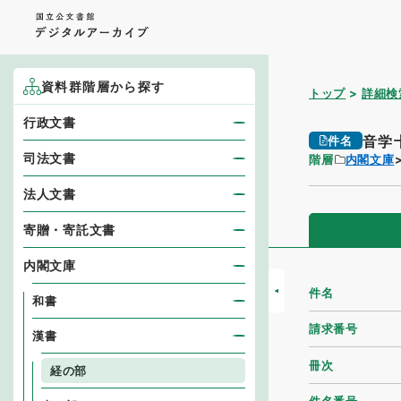
資料群階層から探す
トップ
詳細検
行政文書
音学
件名
司法文書
階層
内閣文庫
法人文書
寄贈・寄託文書
内閣文庫
件名
和書
請求番号
漢書
冊次
経の部