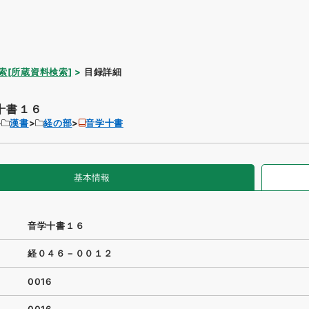
索[所蔵資料検索]
目録詳細
十書１６
漢書
経の部
音学十書
基本情報
音学十書１６
経０４６－００１２
0016