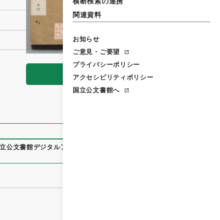
横断検索の連携
関連資料
お知らせ
ご意見・ご要望
プライバシーポリシー
閲覧
アクセシビリティポリシー
国立公文書館へ
立公文書館デジタルアーカイブ
、
https://www.digital.archiv