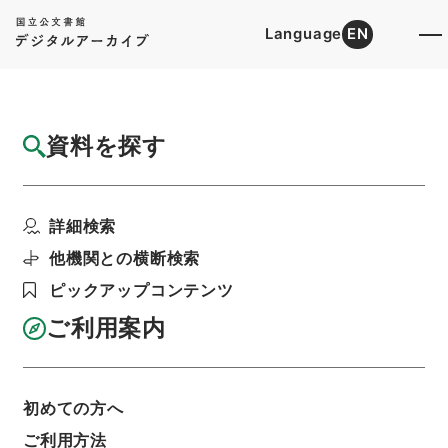
Language
EN
トップ
詳細検索[所蔵資料検索]
目録詳細
資料を探す
件名
西山先生真文忠公読書記３２
詳細検索
階層
内閣文庫
漢書
子の部
西山先生真文忠公読書記
他機関との横断検索
利用請求書印刷
ピックアップコンテンツ
ご利用案内
基本情報
全ての情報
初めての方へ
ご利用方法