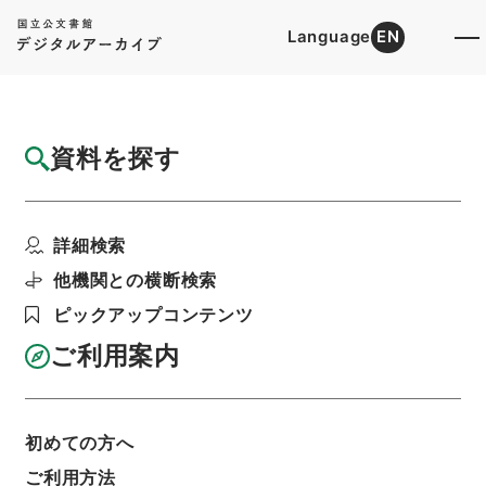
Language
EN
トップ
詳細検索[所蔵資料検索]
目録詳細
資料を探す
件名
宋文文山先生全集３
詳細検索
階層
内閣文庫
漢書
集の部
宋文文山先生全集
利用請求書印刷
他機関との横断検索
ピックアップコンテンツ
ご利用案内
基本情報
全ての情報
初めての方へ
ご利用方法