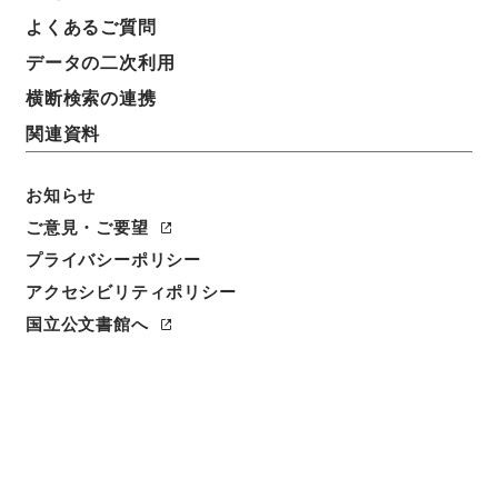
よくあるご質問
データの二次利用
横断検索の連携
関連資料
お知らせ
ご意見・ご要望
閲覧
プライバシーポリシー
アクセシビリティポリシー
件名
国立公文書館へ
宋文文山先生全集３
請求番号
３１６－００３１
冊次
0003