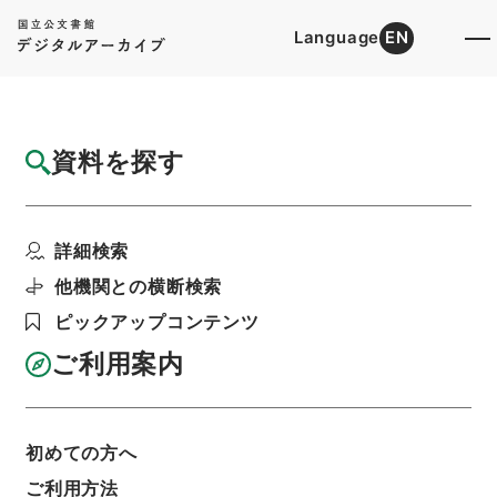
Language
EN
トップ
詳細検索[所蔵資料検索]
目録詳細
資料を探す
件名
宋文文山先生全集６
詳細検索
階層
内閣文庫
漢書
集の部
宋文文山先生全集
利用請求書印刷
他機関との横断検索
ピックアップコンテンツ
ご利用案内
基本情報
全ての情報
初めての方へ
ご利用方法