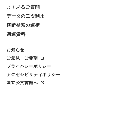
よくあるご質問
データの二次利用
横断検索の連携
関連資料
お知らせ
ご意見・ご要望
閲覧
プライバシーポリシー
アクセシビリティポリシー
件名
国立公文書館へ
宋文文山先生全集６
請求番号
３１６－００３１
冊次
0006