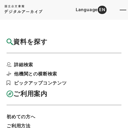
Language
EN
トップ
詳細検索[所蔵資料検索]
目録詳細
資料を探す
件名
宋文文山先生全集８
詳細検索
階層
内閣文庫
漢書
集の部
宋文文山先生全集
利用請求書印刷
他機関との横断検索
ピックアップコンテンツ
ご利用案内
基本情報
全ての情報
初めての方へ
ご利用方法