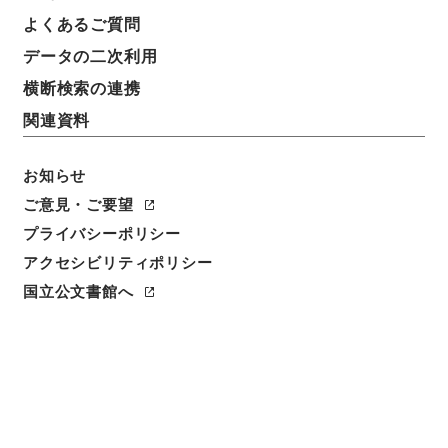
よくあるご質問
データの二次利用
横断検索の連携
関連資料
お知らせ
ご意見・ご要望
閲覧
プライバシーポリシー
アクセシビリティポリシー
件名
国立公文書館へ
宋文文山先生全集８
請求番号
３１６－００３１
冊次
0008