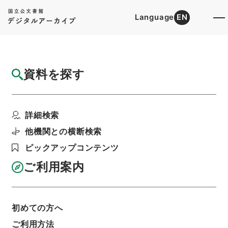
Language
EN
トップ
詳細検索[所蔵資料検索]
目録詳細
資料を探す
件名
梁端粛公奏議４
詳細検索
階層
内閣文庫
漢書
史の部
梁端粛公奏議
利用請求書印刷
他機関との横断検索
ピックアップコンテンツ
ご利用案内
基本情報
全ての情報
初めての方へ
ご利用方法