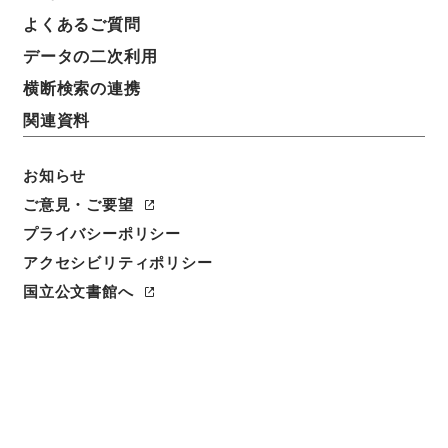
よくあるご質問
データの二次利用
横断検索の連携
関連資料
お知らせ
ご意見・ご要望
閲覧
プライバシーポリシー
アクセシビリティポリシー
件名
国立公文書館へ
梁端粛公奏議４
請求番号
史０５４－０００８
冊次
0004