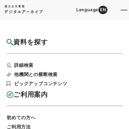
Language
EN
トップ
詳細検索[所蔵資料検索]
目録詳細
資料を探す
件名
梁端粛公奏議６
詳細検索
階層
内閣文庫
漢書
史の部
梁端粛公奏議
利用請求書印刷
他機関との横断検索
ピックアップコンテンツ
ご利用案内
基本情報
全ての情報
初めての方へ
ご利用方法