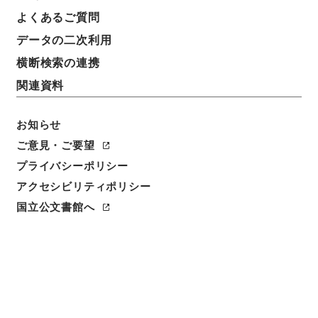
よくあるご質問
データの二次利用
横断検索の連携
関連資料
お知らせ
ご意見・ご要望
閲覧
プライバシーポリシー
アクセシビリティポリシー
件名
国立公文書館へ
梁端粛公奏議６
請求番号
史０５４－０００８
冊次
0006