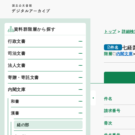
資料群階層から探す
トップ
詳細検
行政文書
七経
件名
司法文書
階層
内閣文庫
法人文書
寄贈・寄託文書
内閣文庫
件名
和書
請求番号
漢書
冊次
経の部