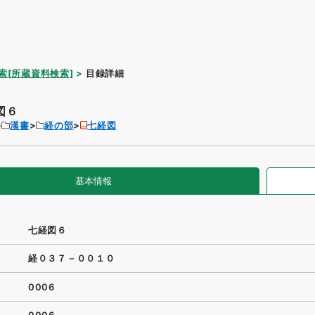
索[所蔵資料検索]
目録詳細
図６
漢書
経の部
七経図
基本情報
七経図６
経０３７－００１０
0006