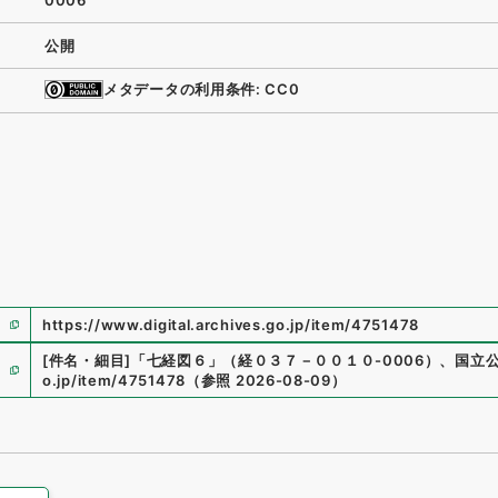
0006
公開
メタデータの利用条件: CC0
https://www.digital.archives.go.jp/item/4751478
[件名・細目]
「
七経図６
」
（
経０３７－００１０-0006
）
、
国立
o.jp/item/4751478
（
参照
2026-08-09
）