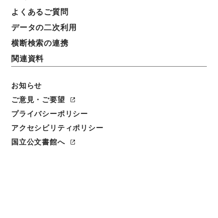
よくあるご質問
データの二次利用
横断検索の連携
関連資料
お知らせ
ご意見・ご要望
閲覧
プライバシーポリシー
アクセシビリティポリシー
件名
大明一統志２
国立公文書館へ
請求番号
史１２０－０００１
冊次
0002