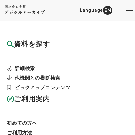
Language
EN
トップ
詳細検索[所蔵資料検索]
目録詳細
資料を探す
件名
大明一統志２
詳細検索
階層
内閣文庫
漢書
史の部
大明一統志
利用請求書印刷
他機関との横断検索
ピックアップコンテンツ
ご利用案内
基本情報
全ての情報
初めての方へ
ご利用方法