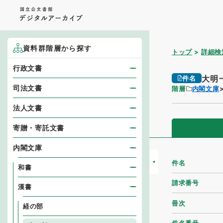
資料群階層から探す
トップ
詳細検
行政文書
大明
件名
司法文書
階層
内閣文庫
法人文書
寄贈・寄託文書
内閣文庫
件名
和書
請求番号
漢書
冊次
経の部