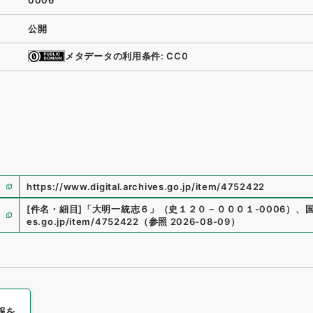
0006
公開
メタデータの利用条件: CC0
https://www.digital.archives.go.jp/item/4752422
[件名・細目]
「
大明一統志６
」
（
史１２０－０００１-0006
）
、
es.go.jp/item/4752422
（
参照
2026-08-09
）
報を