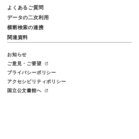
よくあるご質問
データの二次利用
横断検索の連携
関連資料
お知らせ
ご意見・ご要望
閲覧
プライバシーポリシー
アクセシビリティポリシー
件名
大明一統志１２
国立公文書館へ
請求番号
史１２０－０００１
冊次
0012