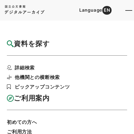
Language
EN
トップ
詳細検索[所蔵資料検索]
目録詳細
資料を探す
件名
大明一統志１２
詳細検索
階層
内閣文庫
漢書
史の部
大明一統志
利用請求書印刷
他機関との横断検索
ピックアップコンテンツ
ご利用案内
基本情報
全ての情報
初めての方へ
ご利用方法