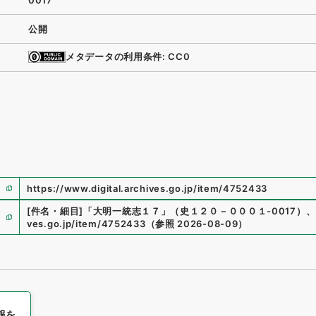
0017
公開
メタデータの利用条件: CC0
https://www.digital.archives.go.jp/item/4752433
[件名・細目]
「
大明一統志１７
」
（
史１２０－０００１-0017
）
、
ves.go.jp/item/4752433
（
参照
2026-08-09
）
報を