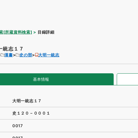
索[所蔵資料検索]
目録詳細
一統志１７
漢書
史の部
大明一統志
基本情報
大明一統志１７
史１２０－０００１
0017