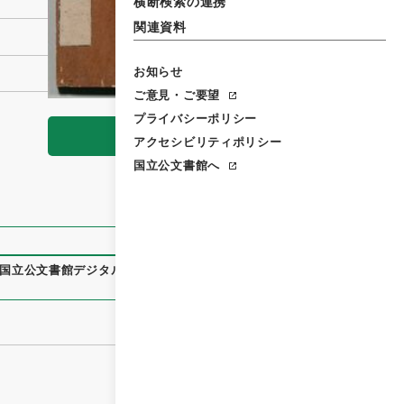
横断検索の連携
関連資料
お知らせ
ご意見・ご要望
プライバシーポリシー
閲覧
アクセシビリティポリシー
国立公文書館へ
国立公文書館デジタルアーカイブ
、
https://www.digital.archi