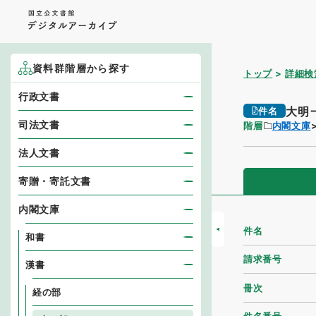
資料群階層から探す
トップ
詳細検
行政文書
大明
件名
司法文書
階層
内閣文庫
法人文書
寄贈・寄託文書
内閣文庫
件名
和書
請求番号
漢書
冊次
経の部