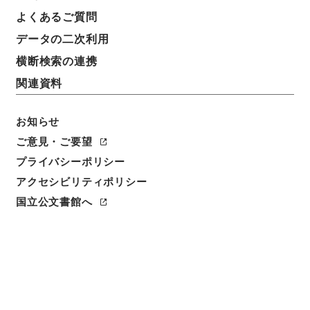
よくあるご質問
データの二次利用
横断検索の連携
関連資料
お知らせ
ご意見・ご要望
閲覧
プライバシーポリシー
アクセシビリティポリシー
件名
大明一統志３０
国立公文書館へ
請求番号
史１２０－０００１
冊次
0030