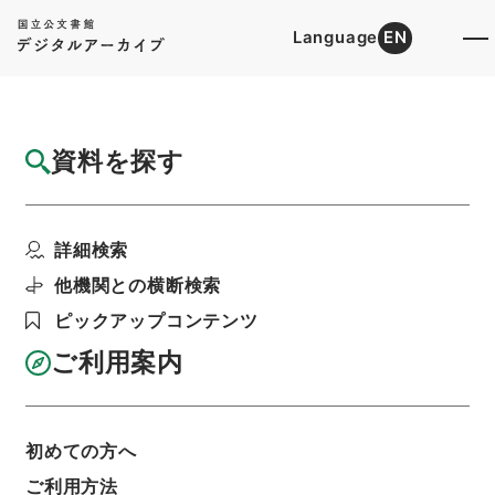
Language
EN
トップ
詳細検索[所蔵資料検索]
目録詳細
資料を探す
件名
大明一統志３０
詳細検索
階層
内閣文庫
漢書
史の部
大明一統志
利用請求書印刷
他機関との横断検索
ピックアップコンテンツ
ご利用案内
基本情報
全ての情報
初めての方へ
ご利用方法