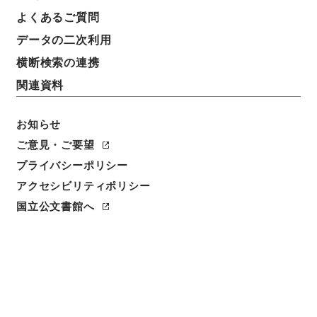
よくあるご質問
データの二次利用
横断検索の連携
関連資料
お知らせ
ご意見・ご要望
閲覧
プライバシーポリシー
アクセシビリティポリシー
件名
恵州府志６
国立公文書館へ
請求番号
史１５６－０００６
冊次
0006