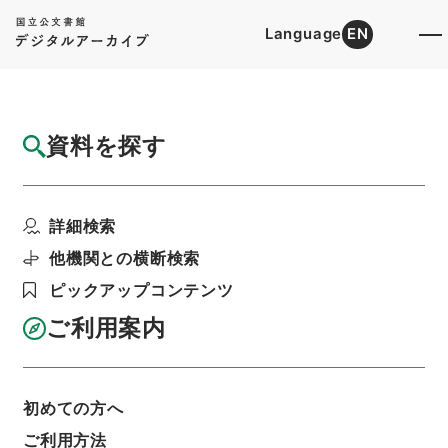
Language
EN
トップ
詳細検索[所蔵資料検索]
目録詳細
資料を探す
件名
恵州府志６
詳細検索
階層
内閣文庫
漢書
史の部
恵州府志
利用請求書印刷
他機関との横断検索
ピックアップコンテンツ
ご利用案内
基本情報
全ての情報
初めての方へ
ご利用方法