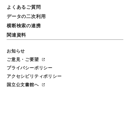
よくあるご質問
データの二次利用
横断検索の連携
関連資料
お知らせ
ご意見・ご要望
閲覧
プライバシーポリシー
アクセシビリティポリシー
件名
恵州府志１６
国立公文書館へ
請求番号
史１５６－０００６
冊次
0016