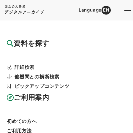
Language
EN
トップ
詳細検索[所蔵資料検索]
目録詳細
資料を探す
件名
恵州府志１６
詳細検索
階層
内閣文庫
漢書
史の部
恵州府志
利用請求書印刷
他機関との横断検索
ピックアップコンテンツ
ご利用案内
基本情報
全ての情報
初めての方へ
ご利用方法