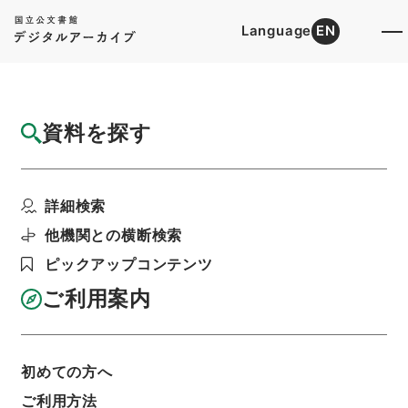
Language
EN
トップ
詳細検索[所蔵資料検索]
目録詳細
資料を探す
件名
史書纂略２０
詳細検索
階層
内閣文庫
漢書
史の部
史書纂略
利用請求書印刷
他機関との横断検索
ピックアップコンテンツ
ご利用案内
基本情報
全ての情報
初めての方へ
ご利用方法