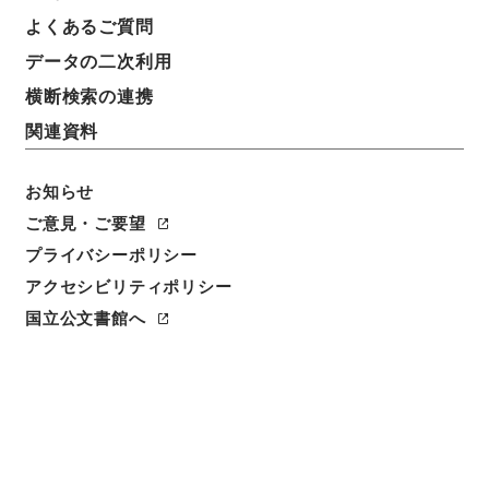
よくあるご質問
データの二次利用
横断検索の連携
関連資料
お知らせ
ご意見・ご要望
閲覧
プライバシーポリシー
アクセシビリティポリシー
件名
国立公文書館へ
史書纂略２０
請求番号
史０７８－０００２
冊次
0020