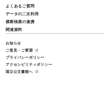
よくあるご質問
データの二次利用
横断検索の連携
関連資料
お知らせ
ご意見・ご要望
閲覧
プライバシーポリシー
アクセシビリティポリシー
件名
国立公文書館へ
史書纂略５５
請求番号
史０７８－０００２
冊次
0055