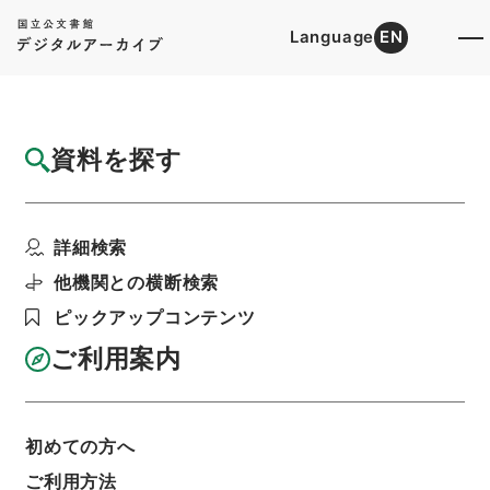
Language
EN
トップ
詳細検索[所蔵資料検索]
目録詳細
資料を探す
件名
史書纂略５５
詳細検索
階層
内閣文庫
漢書
史の部
史書纂略
利用請求書印刷
他機関との横断検索
ピックアップコンテンツ
ご利用案内
基本情報
全ての情報
初めての方へ
ご利用方法