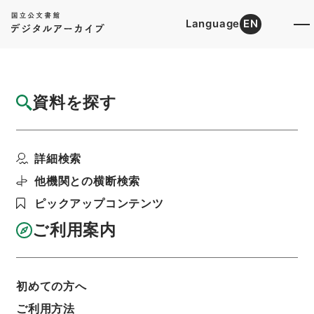
Language
EN
トップ
詳細検索[所蔵資料検索]
目録詳細
資料を探す
件名
増広註釈音弁唐柳先生集４
詳細検索
階層
内閣文庫
漢書
集の部
増広註釈音弁唐柳先生集
他機関との横断検索
利用請求書印刷
ピックアップコンテンツ
ご利用案内
基本情報
全ての情報
初めての方へ
ご利用方法