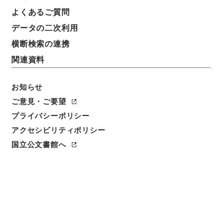
よくあるご質問
データの二次利用
横断検索の連携
関連資料
お知らせ
ご意見・ご要望
プライバシーポリシー
閲覧
アクセシビリティポリシー
国立公文書館へ
件名
増広註釈音弁唐柳先生集４
請求番号
３１５－０００４
冊次