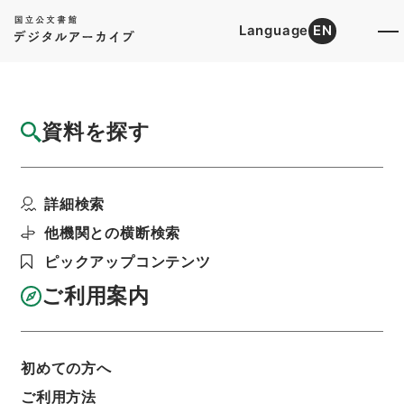
Language
EN
トップ
詳細検索[所蔵資料検索]
目録詳細
資料を探す
件名
宋大家蘇文忠公文抄３
詳細検索
階層
内閣文庫
漢書
集の部
宋大家蘇文忠公文抄
利用請求書印刷
他機関との横断検索
ピックアップコンテンツ
ご利用案内
基本情報
全ての情報
初めての方へ
ご利用方法