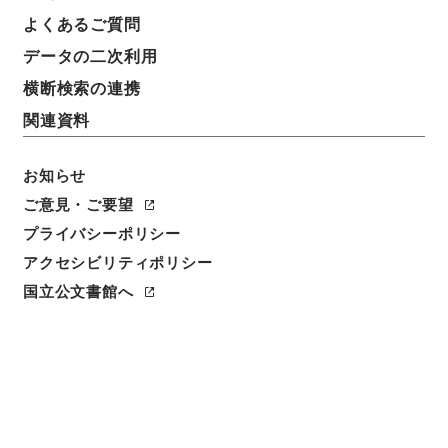
よくあるご質問
データの二次利用
横断検索の連携
関連資料
お知らせ
ご意見・ご要望
閲覧
プライバシーポリシー
アクセシビリティポリシー
件名
国立公文書館へ
宋大家蘇文忠公文抄３
請求番号
３１３－０３９８
冊次
0003