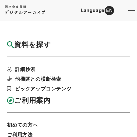
Language
EN
トップ
詳細検索[所蔵資料検索]
目録詳細
資料を探す
件名
欽定協紀弁方書１９
詳細検索
階層
内閣文庫
漢書
子の部
欽定協紀弁方書
利用請求書印刷
他機関との横断検索
ピックアップコンテンツ
ご利用案内
基本情報
全ての情報
初めての方へ
ご利用方法