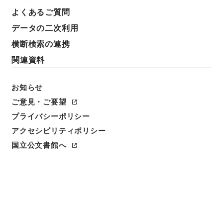
よくあるご質問
データの二次利用
横断検索の連携
関連資料
お知らせ
閲覧
ご意見・ご要望
件名
プライバシーポリシー
欽定協紀弁方書１９
アクセシビリティポリシー
国立公文書館へ
請求番号
子０６０－００１１
冊次
0019
件名番号