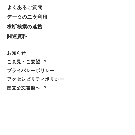
よくあるご質問
データの二次利用
横断検索の連携
関連資料
お知らせ
ご意見・ご要望
閲覧
プライバシーポリシー
アクセシビリティポリシー
件名
国立公文書館へ
平陽県志５
請求番号
史１７８－００１２
冊次
0005