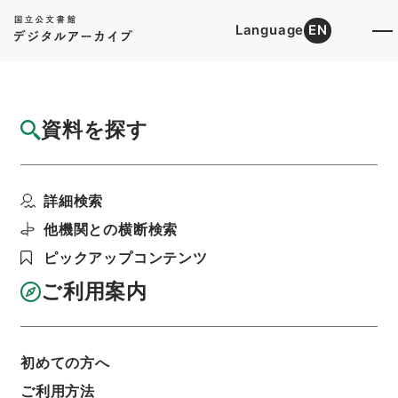
Language
EN
トップ
詳細検索[所蔵資料検索]
目録詳細
資料を探す
件名
平陽県志５
詳細検索
階層
内閣文庫
漢書
史の部
平陽県志
利用請求書印刷
他機関との横断検索
ピックアップコンテンツ
ご利用案内
基本情報
全ての情報
初めての方へ
ご利用方法