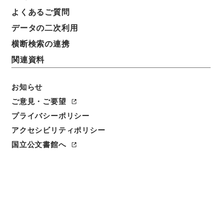
よくあるご質問
データの二次利用
横断検索の連携
関連資料
お知らせ
ご意見・ご要望
閲覧
プライバシーポリシー
アクセシビリティポリシー
件名
国立公文書館へ
平陽県志６
請求番号
史１７８－００１２
冊次
0006