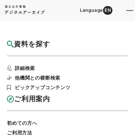
Language
EN
トップ
詳細検索[所蔵資料検索]
目録詳細
資料を探す
件名
平陽県志６
詳細検索
階層
内閣文庫
漢書
史の部
平陽県志
利用請求書印刷
他機関との横断検索
ピックアップコンテンツ
ご利用案内
基本情報
全ての情報
初めての方へ
ご利用方法