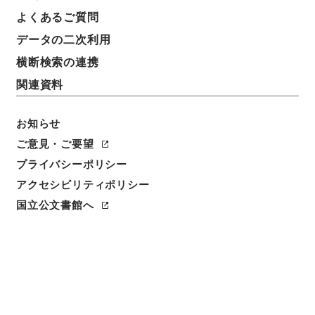
よくあるご質問
データの二次利用
横断検索の連携
関連資料
お知らせ
ご意見・ご要望
閲覧
プライバシーポリシー
件名
アクセシビリティポリシー
松江府志２
国立公文書館へ
請求番号
史１４１－０００２
冊次
0002