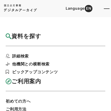
Language
EN
トップ
詳細検索[所蔵資料検索]
目録詳細
資料を探す
件名
松江府志２
詳細検索
階層
内閣文庫
漢書
史の部
松江府志
利用請求書印刷
他機関との横断検索
ピックアップコンテンツ
ご利用案内
基本情報
全ての情報
初めての方へ
ご利用方法