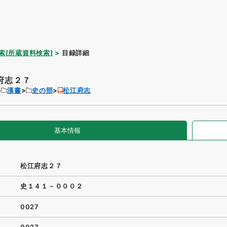
索[所蔵資料検索]
目録詳細
府志２７
漢書
史の部
松江府志
基本情報
松江府志２７
史１４１－０００２
0027