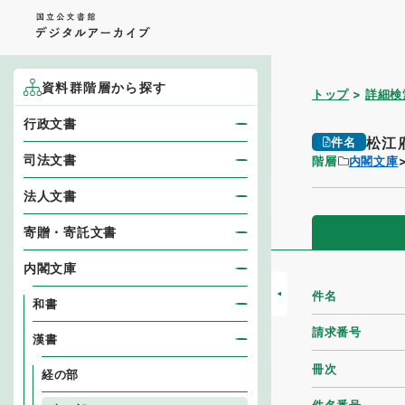
資料群階層から探す
トップ
詳細検
行政文書
松江
件名
司法文書
階層
内閣文庫
法人文書
寄贈・寄託文書
内閣文庫
件名
和書
請求番号
漢書
冊次
経の部