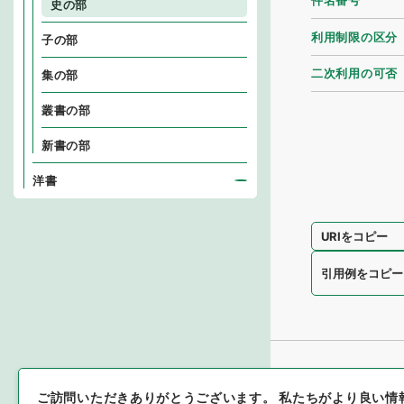
件名番号
史の部
利用制限の区分
子の部
二次利用の可否
集の部
叢書の部
新書の部
洋書
URIをコピー
引用例をコピー
ご訪問いただきありがとうございます。
私たちがより良い情