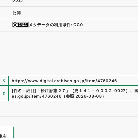
0027
公開
メタデータの利用条件: CC0
https://www.digital.archives.go.jp/item/4760246
[件名・細目]
「
松江府志２７
」
（
史１４１－０００２-0027
）
、
es.go.jp/item/4760246
（
参照
2026-08-08
）
報を