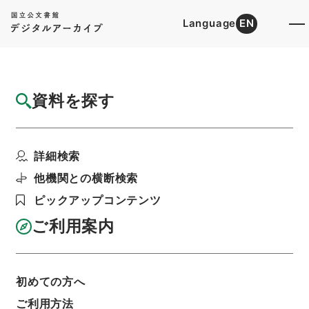
Language
EN
トップ
詳細検索[所蔵資料検索]
目録詳細
資料を探す
件名
祁陽県志８
詳細検索
階層
内閣文庫
漢書
史の部
祁陽県志
利用請求書印刷
他機関との横断検索
ピックアップコンテンツ
ご利用案内
基本情報
全ての情報
初めての方へ
ご利用方法