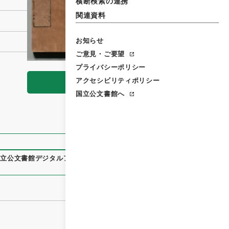
横断検索の連携
関連資料
お知らせ
ご意見・ご要望
プライバシーポリシー
アクセシビリティポリシー
閲覧
国立公文書館へ
国立公文書館デジタルアーカイブ
、
https://www.digital.archiv