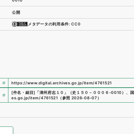
0010
公開
メタデータの利用条件: CC0
https://www.digital.archives.go.jp/item/4761521
[件名・細目]
「
漳州府志１０
」
（
史１５０－０００６-0010
）
、
es.go.jp/item/4761521
（
参照
2026-08-07
）