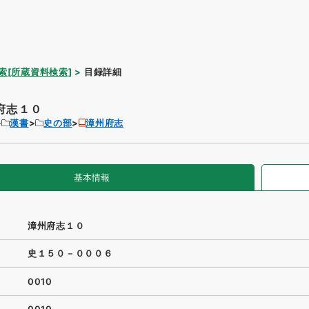
索[所蔵資料検索]
目録詳細
府志１０
漢書
史の部
漳州府志
基本情報
漳州府志１０
史１５０－０００６
0010