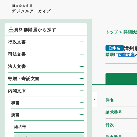
資料群階層から探す
トップ
詳細検
行政文書
漳州
件名
司法文書
階層
内閣文庫
法人文書
寄贈・寄託文書
内閣文庫
件名
和書
請求番号
漢書
冊次
経の部