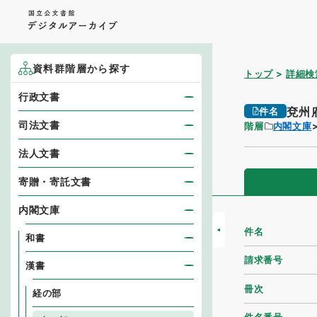
資料群階層から探す
トップ
詳細検
行政文書
兗州
件名
司法文書
階層
内閣文庫
法人文書
寄贈・寄託文書
内閣文庫
件名
和書
請求番号
漢書
冊次
経の部