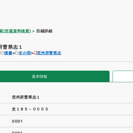
索[所蔵資料検索]
目録詳細
府曹県志１
漢書
史の部
兗州府曹県志
基本情報
兗州府曹県志１
史１８５－０００３
0001