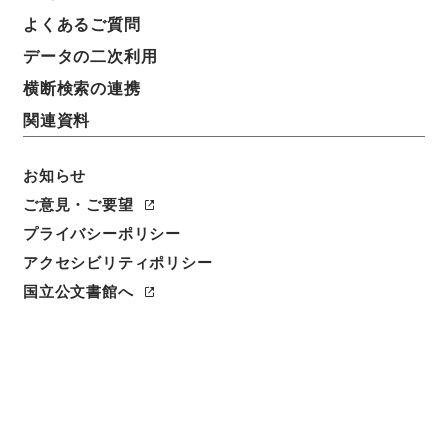
よくあるご質問
データの二次利用
横断検索の連携
関連資料
お知らせ
ご意見・ご要望
閲覧
プライバシーポリシー
件名
アクセシビリティポリシー
分類補註李太白詩３
国立公文書館へ
請求番号
３１２－０１２４
冊次
0003