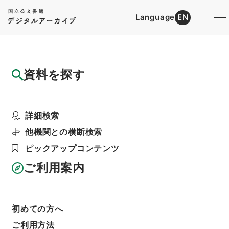
Language
EN
トップ
詳細検索[所蔵資料検索]
目録詳細
資料を探す
件名
分類補註李太白詩３
詳細検索
階層
内閣文庫
漢書
集の部
分類補註李太白詩
利用請求書印刷
他機関との横断検索
ピックアップコンテンツ
ご利用案内
基本情報
全ての情報
初めての方へ
ご利用方法