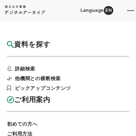
Language
EN
トップ
詳細検索[所蔵資料検索]
目録詳細
資料を探す
件名
顧氏詩史４
詳細検索
階層
内閣文庫
漢書
史の部
顧氏詩史
利用請求書印刷
他機関との横断検索
ピックアップコンテンツ
ご利用案内
基本情報
全ての情報
初めての方へ
ご利用方法