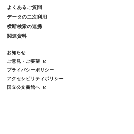
よくあるご質問
データの二次利用
横断検索の連携
関連資料
お知らせ
ご意見・ご要望
閲覧
プライバシーポリシー
アクセシビリティポリシー
件名
国立公文書館へ
顧氏詩史４
請求番号
３１３－００６０
冊次
0004